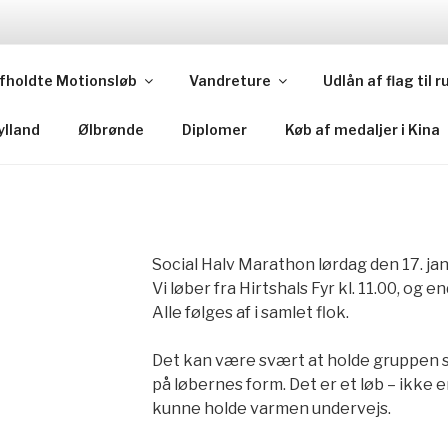
fholdte Motionsløb
Vandreture
Udlån af flag til
e Importance Of Having Fun
ylland
Ølbrønde
Diplomer
Køb af medaljer i Kina
Social Halv Marathon lørdag den 17. ja
Vi løber fra Hirtshals Fyr kl. 11.00, og 
Alle følges af i samlet flok.
Det kan være svært at holde gruppen sa
på løbernes form. Det er et løb – ikke e
kunne holde varmen undervejs.