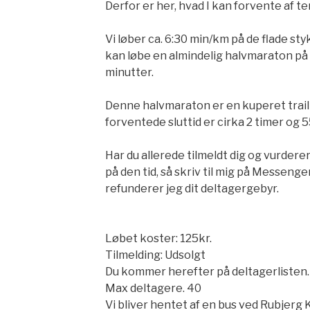
Derfor er her, hvad I kan forvente af t
Vi løber ca. 6:30 min/km på de flade stykk
kan løbe en almindelig halvmaraton på
minutter.
Denne halvmaraton er en kuperet trail
forventede sluttid er cirka 2 timer og 5
Har du allerede tilmeldt dig og vurdere
på den tid, så skriv til mig på Messenge
refunderer jeg dit deltagergebyr.
Løbet koster: 125kr.
Tilmelding: Udsolgt
Du kommer herefter på deltagerlisten.
Max deltagere. 40
Vi bliver hentet af en bus ved Rubjerg Kn