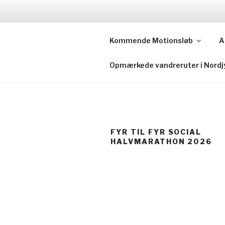
Skip
to
FIELD DAY
content
Kommende Motionsløb
A
Never Ever Underestimate Th
Opmærkede vandreruter i Nordj
FYR TIL FYR SOCIAL
HALVMARATHON 2026