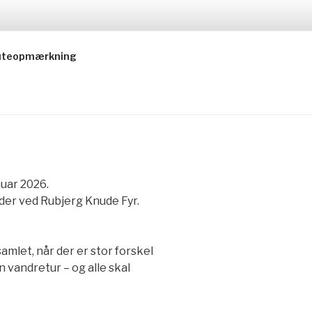
 ruteopmærkning
nuar 2026.
ender ved Rubjerg Knude Fyr.
mlet, når der er stor forskel
n vandretur – og alle skal