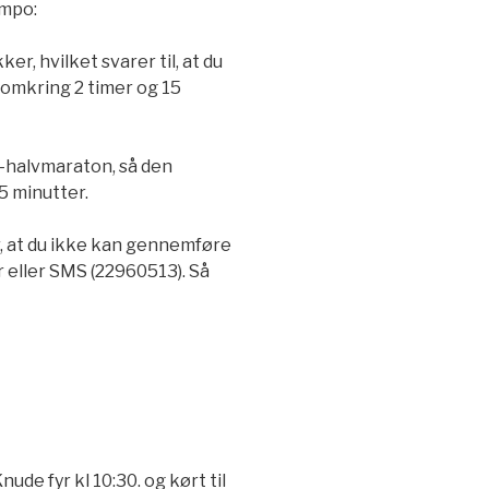
empo:
er, hvilket svarer til, at du
 omkring 2 timer og 15
-halvmaraton, så den
5 minutter.
r, at du ikke kan gennemføre
r eller SMS (22960513). Så
ude fyr kl 10:30. og kørt til