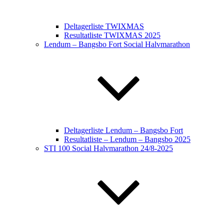
Deltagerliste TWIXMAS
Resultatliste TWIXMAS 2025
Lendum – Bangsbo Fort Social Halvmarathon
Deltagerliste Lendum – Bangsbo Fort
Resultatliste – Lendum – Bangsbo 2025
STI 100 Social Halvmarathon 24/8-2025