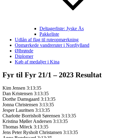
Deltagerliste: Jyske Ås
Pakkeliste
Udlån af flag til ruteopmærkning
Opmærkede vandreruter i Nordjylland
Ølbrønde
Diplomer
Køb af medaljer i Kina
Fyr til Fyr 21/1 – 2023 Resultat
Kim Jensen 3:13:35
Dan Kristensen 3:13:35
Dorthe Damsgaard 3:13:35
Jonna Christensen 3:13:35
Jesper Lauritsen 3:13:35
Charlotte Borrisholt Sørensen 3:13:35
Kristina Møller Andersen 3:13:35
Thomas Mörck 3:13:35
Jens Peter Rysholt Christansen 3:13:35
Anne Bundgaard 3:13:35