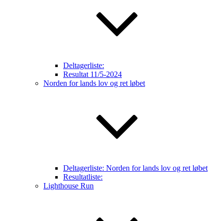
Deltagerliste:
Resultat 11/5-2024
Norden for lands lov og ret løbet
Deltagerliste: Norden for lands lov og ret løbet
Resultatliste:
Lighthouse Run