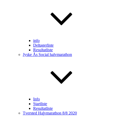
info
Deltagerliste
Resultatliste
Jyske Ås Social halvmarathon
Info
Startliste
Resultatliste
Tversted Halvmarathon 8/8 2020