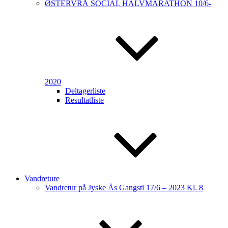
ØSTERVRÅ SOCIAL HALVMARATHON 10/6-
2020
Deltagerliste
Resultatliste
Vandreture
Vandretur på Jyske Ås Gangsti 17/6 – 2023 Kl. 8