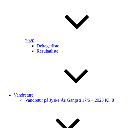
2020
Deltagerliste
Resultatliste
Vandreture
Vandretur på Jyske Ås Gangsti 17/6 – 2023 Kl. 8