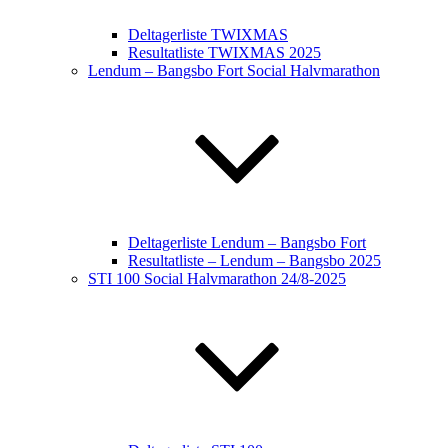
Deltagerliste TWIXMAS
Resultatliste TWIXMAS 2025
Lendum – Bangsbo Fort Social Halvmarathon
Deltagerliste Lendum – Bangsbo Fort
Resultatliste – Lendum – Bangsbo 2025
STI 100 Social Halvmarathon 24/8-2025