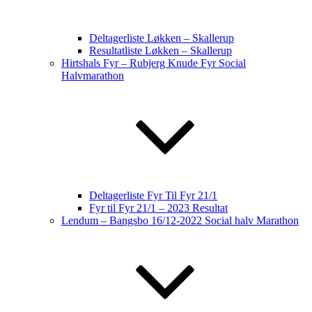
Deltagerliste Løkken – Skallerup
Resultatliste Løkken – Skallerup
Hirtshals Fyr – Rubjerg Knude Fyr Social
Halvmarathon
Deltagerliste Fyr Til Fyr 21/1
Fyr til Fyr 21/1 – 2023 Resultat
Lendum – Bangsbo 16/12-2022 Social halv Marathon