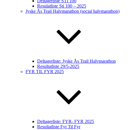
Deltagerliste STI 100
Resulatliste Sti 100 – 2025
Jyske Ås Trail Halvmarathon (social halvmarathon)
Deltagerliste: Jyske Ås Trail Halvmarathon
Resultatliste 29/5-2025
FYR TIL FYR 2025
Deltagerliste: FYR- FYR 2025
Resultatliste Fyr Til Fyr