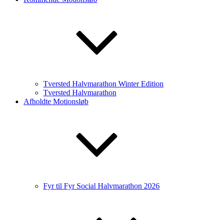
Tversted Halvmarathon Winter Edition
Tversted Halvmarathon
Afholdte Motionsløb
Fyr til Fyr Social Halvmarathon 2026