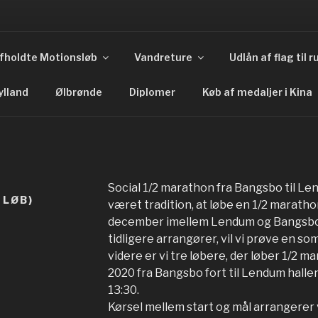
fholdte Motionsløb
Vandreture
Udlån af flag til
e Importance Of Having Fun
ylland
Ølbrønde
Diplomer
Køb af medaljer i Kina
Social 1/2 marathon fra Bangsbo til Len
 LØB)
været tradition, at løbe en 1/2 maratho
december imellem Lendum og Bangsbo. 
tidligere arrangører, vil vi prøve en so
videre er vi tre løbere, der løber 1/2 m
2020 fra Bangsbo fort til Lendum hallen.
13:30.
Kørsel mellem start og mål arrangerer v