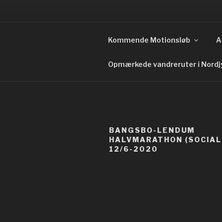
Skip
to
FIELD DAY
content
Kommende Motionsløb
A
Never Ever Underestimate Th
Opmærkede vandreruter i Nordj
BANGSBO-LENDUM
HALVMARATHON (SOCIAL
12/6-2020