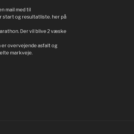
n mail med til
start og resultatliste. her på
rathon. Der vil blive 2 væske
er overvejende asfalt og
elte markveje.